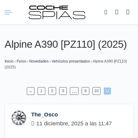
Buscar:
Alpine A390 [PZ110] (2025)
Inicio
›
Foros
›
Novedades
›
Vehículos presentados
›
Alpine A390 [PZ110]
(2025)
…
←
1
2
3
9
10
11
The_Osco
11 diciembre, 2025 a las 11:47