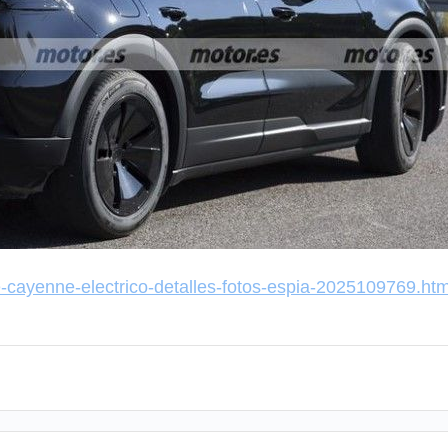
e-cayenne-electrico-detalles-fotos-espia-2025109769.htm