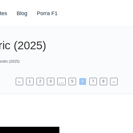
tes
Blog
Porra F1
ic (2025)
ctric (2025)
…
←
1
2
3
5
6
7
8
→