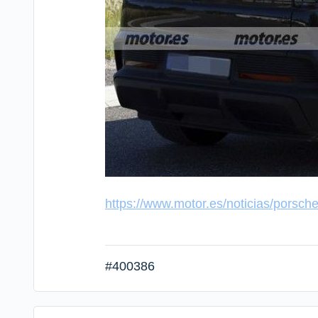
https://www.motor.es/noticias/porsch
#400386