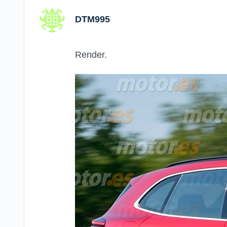
DTM995
Render.