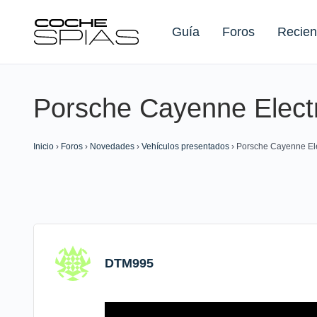
Guía
Foros
Recien
Porsche Cayenne Electr
Buscar:
Inicio
›
Foros
›
Novedades
›
Vehículos presentados
›
Porsche Cayenne Ele
DTM995