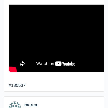
#180537
marea