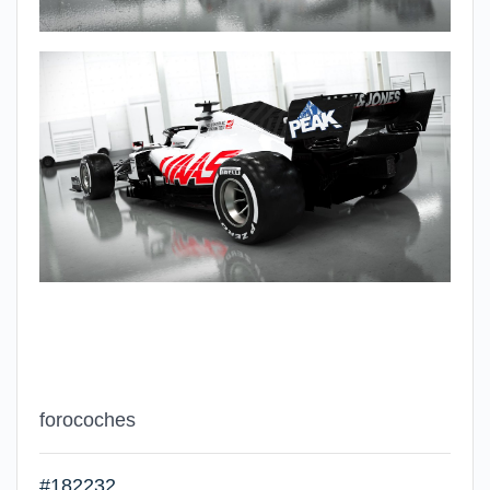
forocoches
#182232