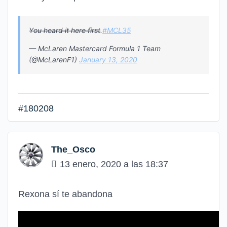
Y̶o̶u̶ ̶h̶e̶a̶r̶d̶ ̶i̶t̶ ̶h̶e̶r̶e̶ ̶f̶i̶r̶s̶t̶.
#MCL35
— McLaren Mastercard Formula 1 Team
(@McLarenF1)
January 13, 2020
#180208
The_Osco
13 enero, 2020 a las 18:37
Rexona sí te abandona