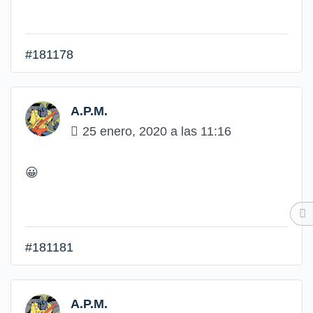
#181178
A.P.M.
25 enero, 2020 a las 11:16
😀
#181181
A.P.M.