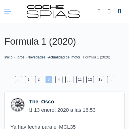
Buscar:
Formula 1 (2020)
Inicio
›
Foros
›
Novedades
›
Actualidad del motor
›
Formula 1 (2020)
…
←
1
2
3
4
11
12
13
→
The_Osco
13 enero, 2020 a las 16:53
Ya hay fecha para el MCL35