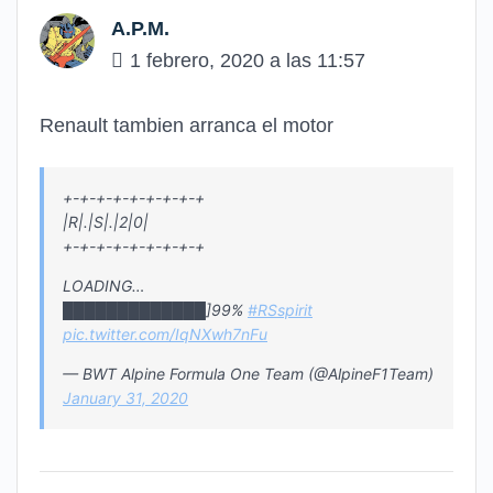
A.P.M.
1 febrero, 2020 a las 11:57
Renault tambien arranca el motor
+-+-+-+-+-+-+-+-+
|R|.|S|.|2|0|
+-+-+-+-+-+-+-+-+
LOADING…
█████████████]99%
#RSspirit
pic.twitter.com/IqNXwh7nFu
— BWT Alpine Formula One Team (@AlpineF1Team)
January 31, 2020