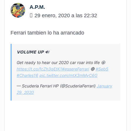
A.P.M.
29 enero, 2020 a las 22:32
Ferrari tambien lo ha arrancado
𝗩𝗢𝗟𝗨𝗠𝗘 𝗨𝗣 🔊
Get ready to hear our 2020 car roar into life 🤩
https://t.co/fcZh3qEtK1
#essereFerrari
🔴
#Seb5
#Charles16
pic.twitter.com/mtX3mMyC6G
— Scuderia Ferrari HP (@ScuderiaFerrari)
January
29, 2020