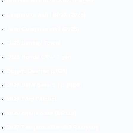
Noticias HYUNDAI-KIA-GENESIS
Leapmotor A10 | B03X (2025)
Jeep Compass mk3 (2025)
2026 Bentley Torcal
2028 Honda CR-V 7 gen
Bugatti Destrier (2026)
2027 BMW Serie 1 | i1 [NB0]
2027 Ford Fathom
2026 Alpine A110 [DR110]
2027 Peugeot 3008 Mk3 Restyling