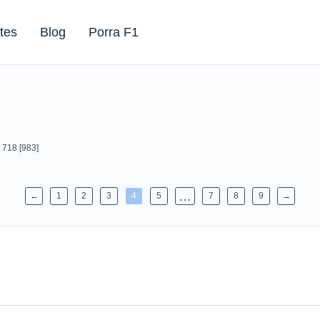
tes
Blog
Porra F1
]
 718 [983]
…
←
1
2
3
4
5
7
8
9
→