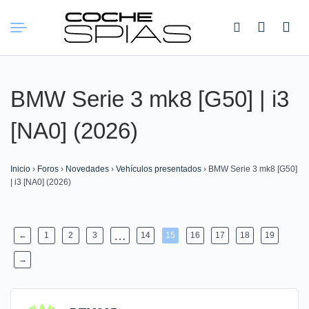
Buscar:
BMW Serie 3 mk8 [G50] | i3
[NA0] (2026)
Inicio
›
Foros
›
Novedades
›
Vehículos presentados
›
BMW Serie 3 mk8 [G50]
| i3 [NA0] (2026)
…
←
1
2
3
14
15
16
17
18
19
→