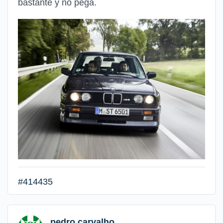
bastante y no pega.
#414435
pedro carvalho