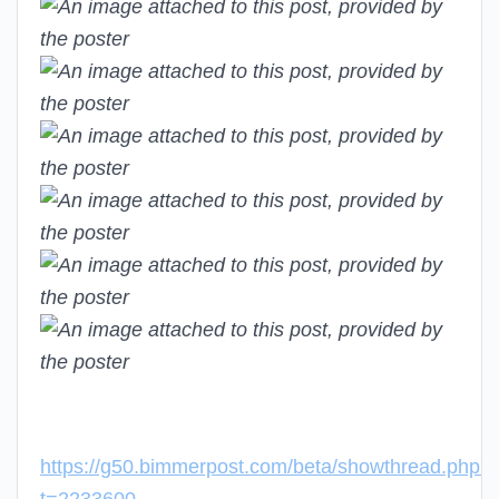
https://g50.bimmerpost.com/beta/showthread.php?