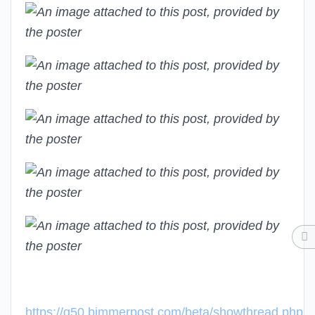
https://g50.bimmerpost.com/beta/showthread.php?