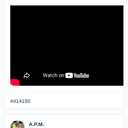
#414150
A.P.M.