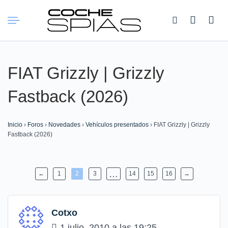
Buscar:
FIAT Grizzly | Grizzly
Fastback (2026)
Inicio
›
Foros
›
Novedades
›
Vehículos presentados
›
FIAT Grizzly | Grizzly
Fastback (2026)
…
←
1
2
3
14
15
16
→
Cotxo
1 julio, 2010 a las 19:25