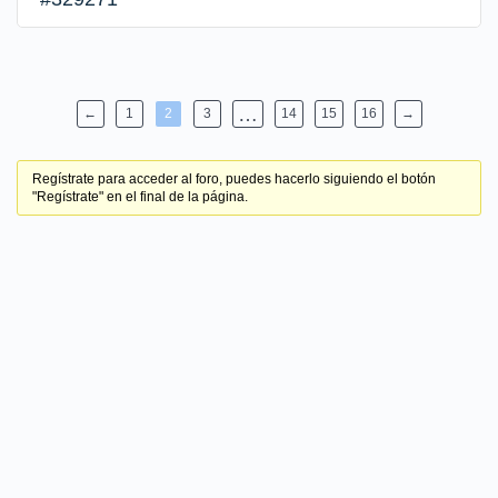
…
←
1
2
3
14
15
16
→
Regístrate para acceder al foro, puedes hacerlo siguiendo el botón
"Regístrate" en el final de la página.