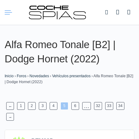
Buscar:
Alfa Romeo Tonale [B2] |
Dodge Hornet (2022)
Inicio
›
Foros
›
Novedades
›
Vehículos presentados
›
Alfa Romeo Tonale [B2]
| Dodge Hornet (2022)
…
←
1
2
3
4
5
6
32
33
34
→