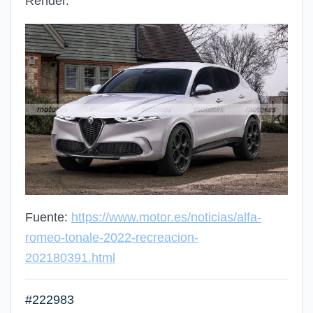
Render.
Fuente:
https://www.motor.es/noticias/alfa-
romeo-tonale-2022-recreacion-
202180391.html
#222983