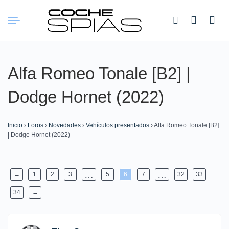
Buscar:
Alfa Romeo Tonale [B2] |
Dodge Hornet (2022)
Inicio
›
Foros
›
Novedades
›
Vehículos presentados
›
Alfa Romeo Tonale [B2]
| Dodge Hornet (2022)
…
…
←
1
2
3
5
6
7
32
33
34
→