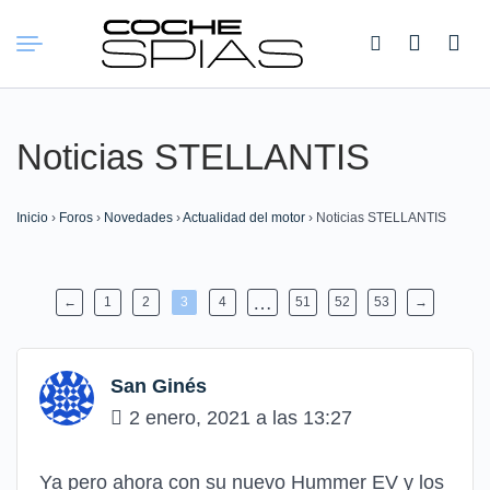
Buscar:
Noticias STELLANTIS
Inicio
›
Foros
›
Novedades
›
Actualidad del motor
›
Noticias STELLANTIS
…
←
1
2
3
4
51
52
53
→
San Ginés
2 enero, 2021 a las 13:27
Ya pero ahora con su nuevo Hummer EV y los