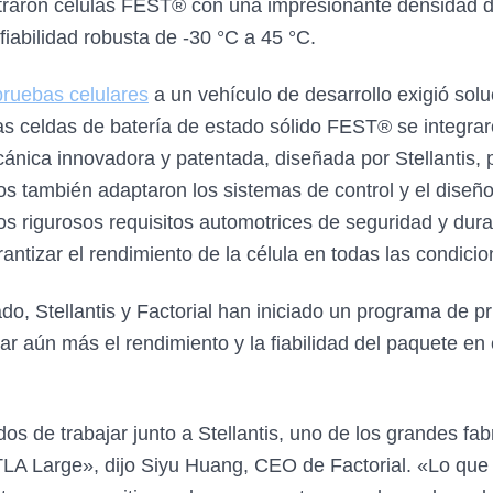
straron células FEST® con una impresionante densidad d
iabilidad robusta de -30 °C a 45 °C.
pruebas celulares
a un vehículo de desarrollo exigió sol
 Las celdas de batería de estado sólido FEST® se integra
ánica innovadora y patentada, diseñada por Stellantis, p
os también adaptaron los sistemas de control y el diseñ
os rigurosos requisitos automotrices de seguridad y dura
ntizar el rendimiento de la célula en todas las condicio
do, Stellantis y Factorial han iniciado un programa de p
car aún más el rendimiento y la fiabilidad del paquete 
 de trabajar junto a Stellantis, uno de los grandes fa
TLA Large», dijo Siyu Huang, CEO de Factorial. «Lo que