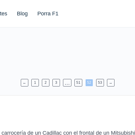
tes
Blog
Porra F1
…
←
1
2
3
51
52
53
→
carrocería de un Cadillac con el frontal de un Mitsubishi