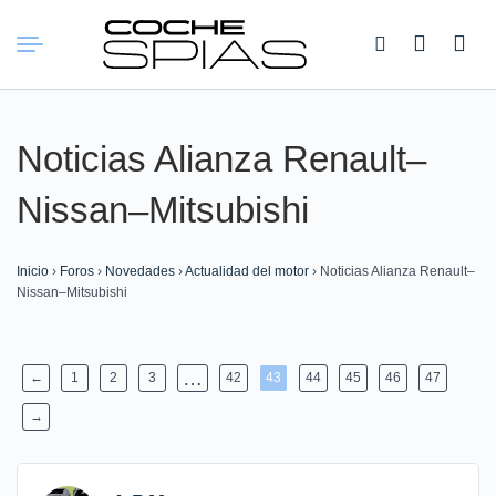
Buscar:
Noticias Alianza Renault–
Nissan–Mitsubishi
Inicio
›
Foros
›
Novedades
›
Actualidad del motor
›
Noticias Alianza Renault–
Nissan–Mitsubishi
…
←
1
2
3
42
43
44
45
46
47
→