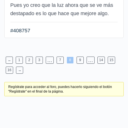
Pues yo creo que la luz ahora que se ve más
destapado es lo que hace que mejore algo.
#408757
…
…
←
1
2
3
7
8
9
14
15
16
→
Regístrate para acceder al foro, puedes hacerlo siguiendo el botón
"Regístrate" en el final de la página.