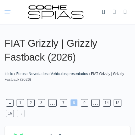
Buscar:
FIAT Grizzly | Grizzly
Fastback (2026)
Inicio
›
Foros
›
Novedades
›
Vehículos presentados
›
FIAT Grizzly | Grizzly
Fastback (2026)
…
…
←
1
2
3
7
8
9
14
15
16
→