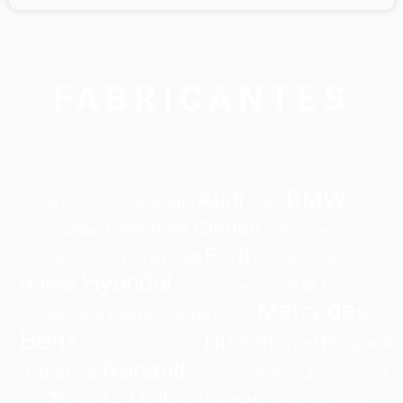
FABRICANTES
BMW
Audi
Aston Martin
Alfa Romeo
BYD
Bentley
Citroën
Chevrolet
Cadillac
Dacia
DS
CUPRA
Ford
Fiat
Ferrari
Genesis
Automobiles
Formula 1
Hyundai
Kia
Honda
Jeep
Infiniti
Jaguar
Lamborghini
Mercedes-
Lexus
Mazda
Land Rover
McLaren
Benz
Nissan
Peugeot
Opel
MG
Mitsubishi
MINI
Renault
Porsche
SEAT
Suzuki
Subaru
Rolls-Royce
Volkswagen
Toyota