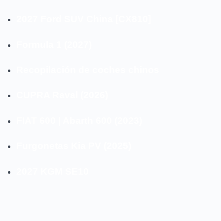
2027 Ford SUV China [CX810]
Formula 1 (2027)
Recopilación de coches chinos
CUPRA Raval (2026)
FIAT 600 | Abarth 600 (2023)
Furgonetas Kia PV (2025)
2027 KGM SE10