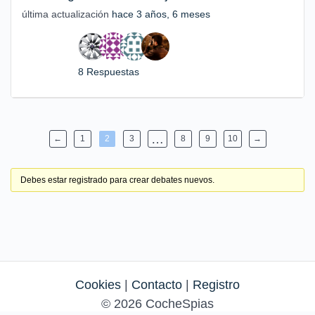
última actualización
hace 3 años, 6 meses
8 Respuestas
…
←
1
2
3
8
9
10
→
Debes estar registrado para crear debates nuevos.
Cookies
|
Contacto
|
Registro
© 2026 CocheSpias