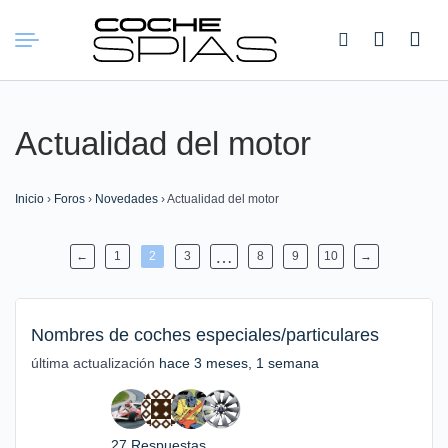
Buscar:
Actualidad del motor
Inicio
›
Foros
›
Novedades
›
Actualidad del motor
…
←
1
2
3
8
9
10
→
Nombres de coches especiales/particulares
última actualización
hace 3 meses, 1 semana
27 Respuestas